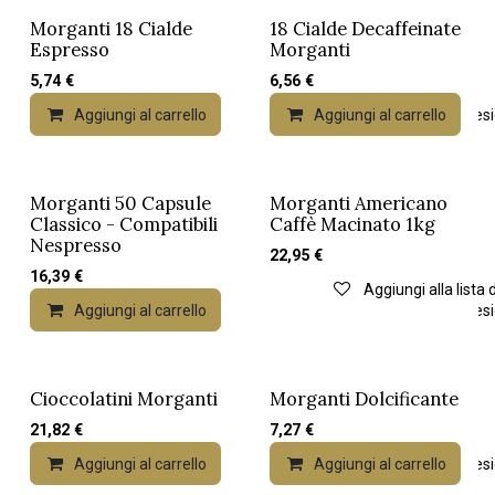
Morganti 18 Cialde
18 Cialde Decaffeinate
Espresso
Morganti
5,74
€
6,56
€
Aggiungi al carrello
Aggiungi al carrello
Aggiungi alla lista dei desi
Morganti 50 Capsule
Morganti Americano
Classico - Compatibili
Caffè Macinato 1kg
Nespresso
22,95
€
16,39
€
Aggiungi alla lista 
Aggiungi al carrello
Aggiungi alla lista dei desi
Cioccolatini Morganti
Morganti Dolcificante
Esaurito
21,82
€
7,27
€
Aggiungi al carrello
Aggiungi al carrello
Aggiungi alla lista dei desi