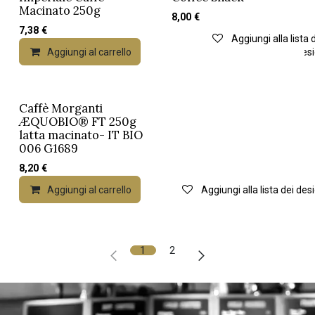
Macinato 250g
8,00
€
7,38
€
Aggiungi alla lista 
Aggiungi al carrello
Aggiungi alla lista dei desi
Caffè Morganti
ÆQUOBIO® FT 250g
latta macinato- IT BIO
006 G1689
8,20
€
Aggiungi al carrello
Aggiungi alla lista dei desi
1
2