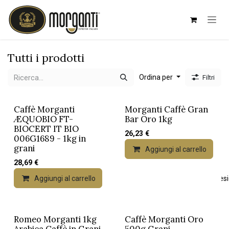
Passa al contenuto
Tutti i prodotti
Ordina per
Filtri
Caffè Morganti
Morganti Caffè Gran
ÆQUOBIO FT-
Bar Oro 1kg
BIOCERT IT BIO
26,23
€
006G1689 - 1kg in
grani
Aggiungi al carrello
28,69
€
Aggiungi al carrello
Aggiungi alla lista dei desi
Romeo Morganti 1kg
Caffè Morganti Oro