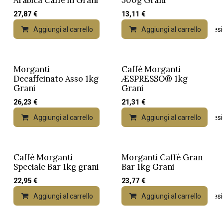
Arabica Caffè in Grani
500g Grani
27,87
€
13,11
€
Aggiungi al carrello
Aggiungi al carrello
Aggiungi alla lista dei desi
Morganti
Caffè Morganti
Nuovo!
Decaffeinato Asso 1kg
ÆSPRESSO® 1kg
Grani
Grani
26,23
€
21,31
€
Aggiungi al carrello
Aggiungi al carrello
Aggiungi alla lista dei desi
Caffè Morganti
Morganti Caffè Gran
Speciale Bar 1kg grani
Bar 1kg Grani
22,95
€
23,77
€
Aggiungi al carrello
Aggiungi al carrello
Aggiungi alla lista dei desi