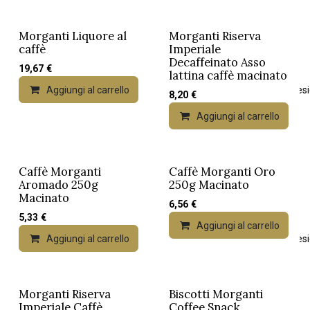
Morganti Liquore al
Morganti Riserva
caffè
Imperiale
Decaffeinato Asso
19,67
€
lattina caffè macinato
Aggiungi al carrello
Aggiungi alla lista dei desi
8,20
€
Aggiungi al carrello
Caffè Morganti
Caffè Morganti Oro
Aromado 250g
250g Macinato
Macinato
6,56
€
5,33
€
Aggiungi al carrello
Aggiungi al carrello
Aggiungi alla lista dei desi
Morganti Riserva
Biscotti Morganti
Esaurito
Imperiale Caffè
Coffee Snack